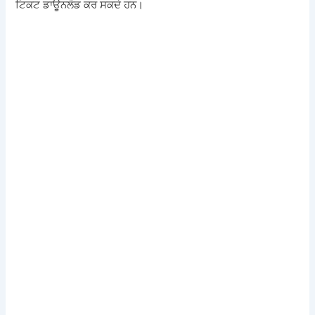
ਟਿਕਟ ਡਾਊਨਲੋਡ ਕਰ ਸਕਦੇ ਹਨ।