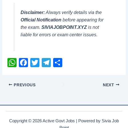
Disclaimer:
Always verify details via the
Official Notification
before appearing for
the exam.
SIVIAJOBPOINT.XYZ
is not
liable for errors or exam center issues.
W
F
T
T
S
h
a
wi
el
h
at
c
tt
e
ar
PREVIOUS
NEXT
s
e
er
gr
e
A
b
a
p
o
m
p
o
Copyright © 2026 Active Govt Jobs | Powered by Sivia Job
k
Point